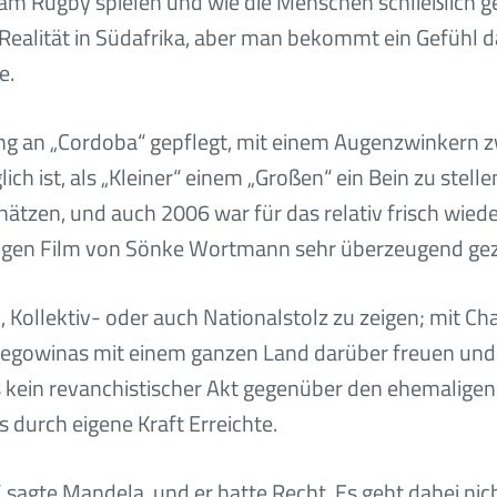
m Rugby spielen und wie die Menschen schließlich g
e Realität in Südafrika, aber man bekommt ein Gefühl
e.
ung an „Cordoba“ gepflegt, mit einem Augenzwinkern 
ich ist, als „Kleiner“ einem „Großen“ ein Bein zu stel
tzen, und auch 2006 war für das relativ frisch wied
gen Film von Sönke Wortmann sehr überzeugend gez
 Kollektiv- oder auch Nationalstolz zu zeigen; mit Ch
zegowinas mit einem ganzen Land darüber freuen und f
kein revanchistischer Akt gegenüber den ehemaligen K
 durch eigene Kraft Erreichte.
n“, sagte Mandela, und er hatte Recht. Es geht dabei n