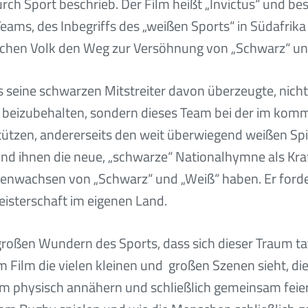
rch Sport beschrieb. Der Film heißt „Invictus“ und be
ms, des Inbegriffs des „weißen Sports“ in Südafrika
ischen Volk den Weg zur Versöhnung von „Schwarz“ un
ts seine schwarzen Mitstreiter davon überzeugte, nic
, beizubehalten, sondern dieses Team bei der im kom
tzen, andererseits den weit überwiegend weißen Spie
nd ihnen die neue, „schwarze“ Nationalhymne als Kraf
enwachsen von „Schwarz“ und „Weiß“ haben. Er forde
isterschaft im eigenen Land.
großen Wundern des Sports, dass sich dieser Traum tat
Film die vielen kleinen und großen Szenen sieht, die 
m physisch annähern und schließlich gemeinsam feie